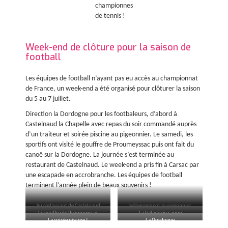
championnes
de tennis !
Week-end de clôture pour la saison de
football
Les équipes de football n’ayant pas eu accès au championnat
de France, un week-end a été organisé pour clôturer la saison
du 5 au 7 juillet.
Direction la Dordogne pour les footbaleurs, d’abord à
Castelnaud la Chapelle avec repas du soir commandé auprès
d’un traiteur et soirée piscine au pigeonnier. Le samedi, les
sportifs ont visité le gouffre de Proumeyssac puis ont fait du
canoë sur la Dordogne. La journée s’est terminée au
restaurant de Castelnaud. Le week-end a pris fin à Carsac par
une escapade en accrobranche. Les équipes de football
terminent l’année plein de beaux souvenirs !
Au restaurant de Castelnaud
Hébergement le pigeonnier
Le gouffre de Proumeyssac
La balade en canoë
La soirée piscine !
La Dordogne