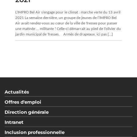
L’IMPRO Bel Air s’engage pour le climat : marche verte du 13 avril
2021 La semaine dernière, un groupe de jeunes de l’IMPRO Bel
Air avait rendez-vous au cœur de la ville de Tresses pour passer
une matinée … militante ! Celle-ci démarrait au pied de l’olivier du
jardin municipal de Tresses. Armés de drapeaux, ici pas […]
Actualités
Offres d'emploi
Direction générale
Intranet
Inclusion professionnelle