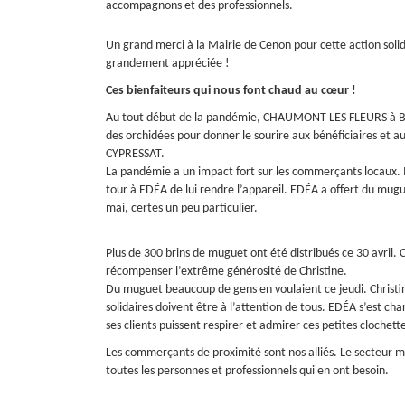
accompagnons et des professionnels.
Un grand merci à la Mairie de Cenon pour cette action soli
grandement appréciée !
Ces bienfaiteurs qui nous font chaud au cœur !
Au tout début de la pandémie, CHAUMONT LES FLEURS à Bègl
des orchidées pour donner le sourire aux bénéficiaires et a
CYPRESSAT.
La pandémie a un impact fort sur les commerçants locaux. M
tour à EDÉA de lui rendre l’appareil. EDÉA a offert du mug
mai, certes un peu particulier.
Plus de 300 brins de muguet ont été distribués ce 30 avril.
récompenser l’extrême générosité de Christine.
Du muguet beaucoup de gens en voulaient ce jeudi. Christin
solidaires doivent être à l’attention de tous. EDÉA s’est cha
ses clients puissent respirer et admirer ces petites clochett
Les commerçants de proximité sont nos alliés. Le secteur mé
toutes les personnes et professionnels qui en ont besoin.