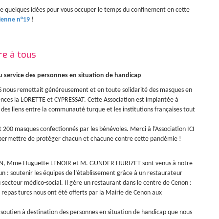
 que quelques idées pour vous occuper le temps du confinement en cette
dienne n°19
!
re à tous
 service des personnes en situation de handicap
BAS nous remettait généreusement et en toute solidarité des masques en
idences la LORETTE et CYPRESSAT. Cette Association est implantée à
 des liens entre la communauté turque et les institutions françaises tout
t 200 masques confectionnés par les bénévoles. Merci à l’Association ICI
 permettre de protéger chacun et chacune contre cette pandémie !
EGRON, Mme Huguette LENOIR et M. GUNDER HURIZET sont venus à notre
 : soutenir les équipes de l’établissement grâce à un restaurateur
du secteur médico-social. Il gère un restaurant dans le centre de Cenon :
repas turcs nous ont été offerts par la Mairie de Cenon aux
d’un soutien à destination des personnes en situation de handicap que nous