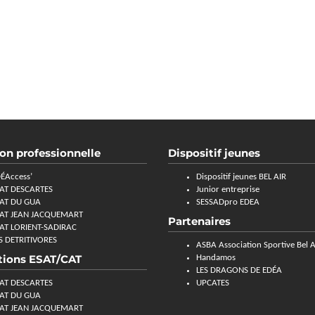
ion professionnelle
Dispositif jeunes
ÉAccess’
Dispositif jeunes BEL AIR
AT DESCARTES
Junior entreprise
AT DU GUA
SESSADpro EDEA
AT JEAN JACQUEMART
Partenaires
AT LORIENT-SADIRAC
S DETRITIVORES
ASBA Association Sportive Bel A
tions ESAT/CAT
Handamos
LES DRAGONS DE EDÉA
AT DESCARTES
UPCATES
AT DU GUA
AT JEAN JACQUEMART