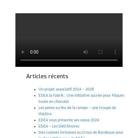
Articles récents
Un projet associatif 2024 – 2028
EDEA la Fabrik : Une initiative sucrée pour Pâques
toute en chocolat
Les potes au feu de la rampe – une troupe de
théâtre
EDÉA vous présente ses vœux 2024
EDEA – Les Détritivores
Des cuisines inclusives au Crous de Bordeaux pour