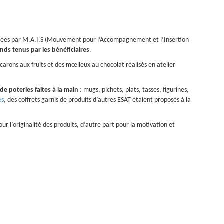
nisées par M.A.I.S (Mouvement pour l’Accompagnement et l’Insertion
nds tenus par les bénéficiaires
.
arons aux fruits et des mœlleux au chocolat réalisés en atelier
de poteries faites à la main
: mugs, pichets, plats, tasses, figurines,
es
, des coffrets garnis de produits d’autres ESAT étaient proposés à la
our l’originalité des produits, d’autre part pour la motivation et