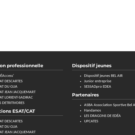
ion professionnelle
Dispositif jeunes
ÉAccess’
Dispositif jeunes BEL AIR
AT DESCARTES
Junior entreprise
AT DU GUA
SESSADpro EDEA
AT JEAN JACQUEMART
Partenaires
AT LORIENT-SADIRAC
S DETRITIVORES
ASBA Association Sportive Bel A
tions ESAT/CAT
Handamos
LES DRAGONS DE EDÉA
AT DESCARTES
UPCATES
AT DU GUA
AT JEAN JACQUEMART