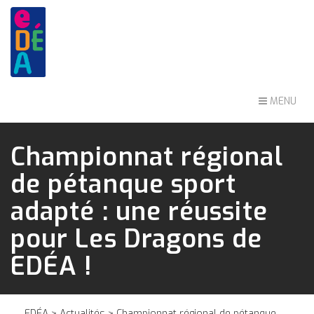
MENU
Championnat régional
de pétanque sport
adapté : une réussite
pour Les Dragons de
EDÉA !
EDÉA
>
Actualités
> Championnat régional de pétanque