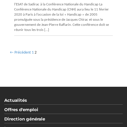
l’ESAT de Sadirac à la Conférence Nationale du Handicap La
Conférence Nationale du Handicap (CNH) aura lieu le 11 février
2020 à Paris à l’occasion de la loi « Handicap » de 2005
promulguée sous la présidence de Jacques Chirac et sous le
gouvernement de Jean-Pierre Raffarin. Cette conférence doit se
réunir tous les trois […]
← Précédent
1
2
Actualités
Offres d'emploi
Direction générale